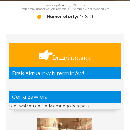
Strona główna
/
Oferta
/
Podziemny Neapol: wejście bez kolejki + zwiedzanie z przewodnikiem
Numer oferty:
4/18111
Terminy / rezerwacja
Brak aktualnych terminów!
Cena zawiera
bilet wstępu do Podziemnego Neapolu