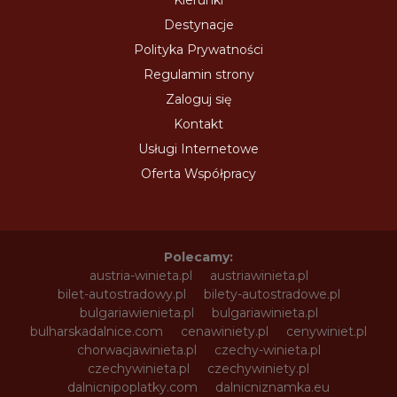
Kierunki
Destynacje
Polityka Prywatności
Regulamin strony
Zaloguj się
Kontakt
Usługi Internetowe
Oferta Współpracy
Polecamy:
austria-winieta.pl
austriawinieta.pl
bilet-autostradowy.pl
bilety-autostradowe.pl
bulgariawienieta.pl
bulgariawinieta.pl
bulharskadalnice.com
cenawiniety.pl
cenywiniet.pl
chorwacjawinieta.pl
czechy-winieta.pl
czechywinieta.pl
czechywiniety.pl
dalnicnipoplatky.com
dalnicniznamka.eu