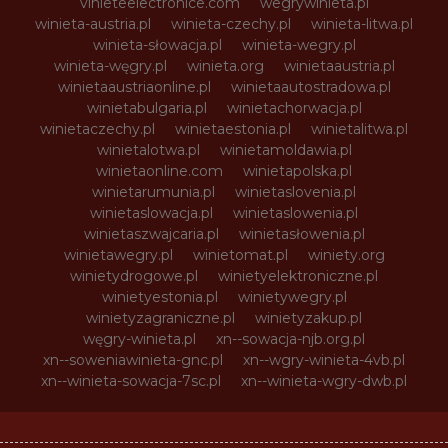
vinieteelectronice.com
wegrywinieta.pl
winieta-austria.pl
winieta-czechy.pl
winieta-litwa.pl
winieta-słowacja.pl
winieta-wegry.pl
winieta-węgry.pl
winieta.org
winietaaustria.pl
winietaaustriaonline.pl
winietaautostradowa.pl
winietabulgaria.pl
winietachorwacja.pl
winietaczechy.pl
winietaestonia.pl
winietalitwa.pl
winietalotwa.pl
winietamoldawia.pl
winietaonline.com
winietapolska.pl
winietarumunia.pl
winietaslovenia.pl
winietaslowacja.pl
winietaslowenia.pl
winietaszwajcaria.pl
winietasłowenia.pl
winietawegry.pl
winietomat.pl
winiety.org
winietydrogowe.pl
winietyelektroniczne.pl
winietyestonia.pl
winietywegry.pl
winietyzagraniczne.pl
winietyzakup.pl
węgry-winieta.pl
xn--sowacja-njb.org.pl
xn--soweniawinieta-gnc.pl
xn--wgry-winieta-4vb.pl
xn--winieta-sowacja-7sc.pl
xn--winieta-wgry-dwb.pl