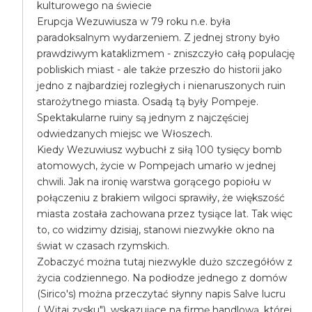
kulturowego na świecie
Erupcja Wezuwiusza w 79 roku n.e. była
paradoksalnym wydarzeniem. Z jednej strony było
prawdziwym kataklizmem - zniszczyło całą populację
pobliskich miast - ale także przeszło do historii jako
jedno z najbardziej rozległych i nienaruszonych ruin
starożytnego miasta. Osadą tą były Pompeje.
Spektakularne ruiny są jednym z najczęściej
odwiedzanych miejsc we Włoszech.
Kiedy Wezuwiusz wybuchł z siłą 100 tysięcy bomb
atomowych, życie w Pompejach umarło w jednej
chwili. Jak na ironię warstwa gorącego popiołu w
połączeniu z brakiem wilgoci sprawiły, że większość
miasta została zachowana przez tysiące lat. Tak więc
to, co widzimy dzisiaj, stanowi niezwykłe okno na
świat w czasach rzymskich.
Zobaczyć można tutaj niezwykle dużo szczegółów z
życia codziennego. Na podłodze jednego z domów
(Sirico's) można przeczytać słynny napis Salve lucru
(„Witaj zysku"), wskazujące na firmę handlową, której