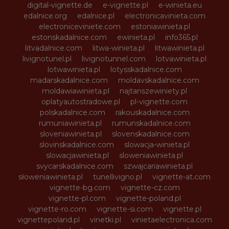
digital-vignette.de
e-vignette.pl
e-winieta.eu
edalnice.org
edalnice.pl
electronicavinieta.com
electroniceviniete.com
estoniawinieta.pl
estonskadalnice.com
ewinieta.pl
info365.pl
litvadalnice.com
litwa-winieta.pl
litwawinieta.pl
livignotunel.pl
livignotunnel.com
lotvawinieta.pl
lotwawinieta.pl
lotysskadalnice.com
madarskadalnice.com
moldavskadalnice.com
moldawiawinieta.pl
najtanszewiniety.pl
oplatyautostradowe.pl
pl-vignette.com
polskadalnice.com
rakouskadalnice.com
rumuniawinieta.pl
rumunskadalnice.com
sloveniawinieta.pl
slovenskadalnice.com
slovinskadalnice.com
slowacja-winieta.pl
slowacjawinieta.pl
sloweniawinieta.pl
svycarskadalnice.com
szwajcariawinieta.pl
słoweniawinieta.pl
tunellivigno.pl
vignette-at.com
vignette-bg.com
vignette-cz.com
vignette-pl.com
vignette-poland.pl
vignette-ro.com
vignette-si.com
vignette.pl
vignettepoland.pl
vinetki.pl
vinietaelectronica.com