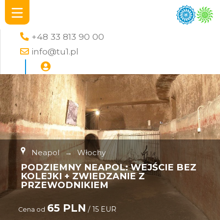
+48 33 813 90 00
info@tu1.pl
Neapol
→
Włochy
PODZIEMNY NEAPOL: WEJŚCIE BEZ
KOLEJKI + ZWIEDZANIE Z
PRZEWODNIKIEM
65 PLN
/ 15 EUR
Cena od