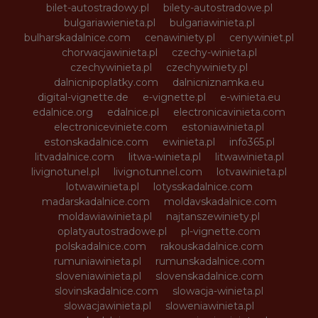
bilet-autostradowy.pl
bilety-autostradowe.pl
bulgariawienieta.pl
bulgariawinieta.pl
bulharskadalnice.com
cenawiniety.pl
cenywiniet.pl
chorwacjawinieta.pl
czechy-winieta.pl
czechywinieta.pl
czechywiniety.pl
dalnicnipoplatky.com
dalnicniznamka.eu
digital-vignette.de
e-vignette.pl
e-winieta.eu
edalnice.org
edalnice.pl
electronicavinieta.com
electroniceviniete.com
estoniawinieta.pl
estonskadalnice.com
ewinieta.pl
info365.pl
litvadalnice.com
litwa-winieta.pl
litwawinieta.pl
livignotunel.pl
livignotunnel.com
lotvawinieta.pl
lotwawinieta.pl
lotysskadalnice.com
madarskadalnice.com
moldavskadalnice.com
moldawiawinieta.pl
najtanszewiniety.pl
oplatyautostradowe.pl
pl-vignette.com
polskadalnice.com
rakouskadalnice.com
rumuniawinieta.pl
rumunskadalnice.com
sloveniawinieta.pl
slovenskadalnice.com
slovinskadalnice.com
slowacja-winieta.pl
slowacjawinieta.pl
sloweniawinieta.pl