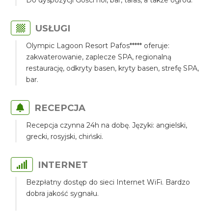
Do dyspozycji Gości hol, bar, taras, a także ogród.
USŁUGI
Olympic Lagoon Resort Pafos***** oferuje:
zakwaterowanie, zaplecze SPA, regionalną
restaurację, odkryty basen, kryty basen, strefę SPA,
bar.
RECEPCJA
Recepcja czynna 24h na dobę. Języki: angielski,
grecki, rosyjski, chiński.
INTERNET
Bezpłatny dostęp do sieci Internet WiFi. Bardzo
dobra jakość sygnału.