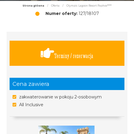
Strona główna
/
Oferta
/
Olympic Lagoon Resort Paphos*****
Numer oferty:
127/18107
Terminy / rezerwacja
Cena zawiera
zakwaterowanie w pokoju 2-osobowym
All Inclusive