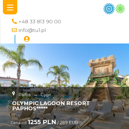
+48 33 813 90 00
info@tu1.pl
Pafos
→
Cypr
OLYMPIC LAGOON RESORT
PAPHOS*****
1255 PLN
/ 289 EUR
Cena od