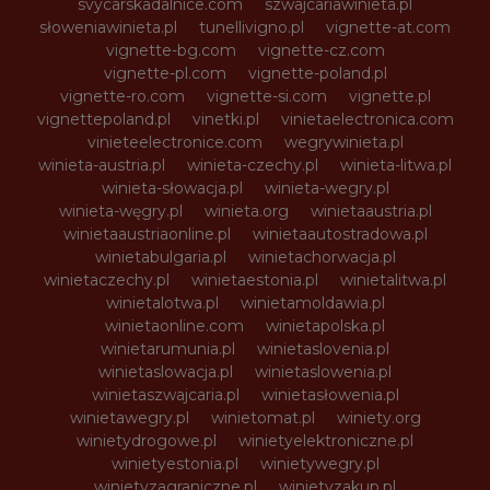
svycarskadalnice.com
szwajcariawinieta.pl
słoweniawinieta.pl
tunellivigno.pl
vignette-at.com
vignette-bg.com
vignette-cz.com
vignette-pl.com
vignette-poland.pl
vignette-ro.com
vignette-si.com
vignette.pl
vignettepoland.pl
vinetki.pl
vinietaelectronica.com
vinieteelectronice.com
wegrywinieta.pl
winieta-austria.pl
winieta-czechy.pl
winieta-litwa.pl
winieta-słowacja.pl
winieta-wegry.pl
winieta-węgry.pl
winieta.org
winietaaustria.pl
winietaaustriaonline.pl
winietaautostradowa.pl
winietabulgaria.pl
winietachorwacja.pl
winietaczechy.pl
winietaestonia.pl
winietalitwa.pl
winietalotwa.pl
winietamoldawia.pl
winietaonline.com
winietapolska.pl
winietarumunia.pl
winietaslovenia.pl
winietaslowacja.pl
winietaslowenia.pl
winietaszwajcaria.pl
winietasłowenia.pl
winietawegry.pl
winietomat.pl
winiety.org
winietydrogowe.pl
winietyelektroniczne.pl
winietyestonia.pl
winietywegry.pl
winietyzagraniczne.pl
winietyzakup.pl