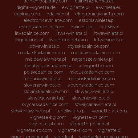
dalnicnipoplatky.com
dalnicniznamka.eu
digital-vignette.de
e-vignette.pl
e-winieta.eu
edalnice.org
edalnice.pl
electronicavinieta.com
electroniceviniete.com
estoniawinieta.pl
estonskadalnice.com
ewinieta.pl
info365.pl
litvadalnice.com
litwa-winieta.pl
litwawinieta.pl
livignotunel.pl
livignotunnel.com
lotvawinieta.pl
lotwawinieta.pl
lotysskadalnice.com
madarskadalnice.com
moldavskadalnice.com
moldawiawinieta.pl
najtanszewiniety.pl
oplatyautostradowe.pl
pl-vignette.com
polskadalnice.com
rakouskadalnice.com
rumuniawinieta.pl
rumunskadalnice.com
sloveniawinieta.pl
slovenskadalnice.com
slovinskadalnice.com
slowacja-winieta.pl
slowacjawinieta.pl
sloweniawinieta.pl
svycarskadalnice.com
szwajcariawinieta.pl
słoweniawinieta.pl
tunellivigno.pl
vignette-at.com
vignette-bg.com
vignette-cz.com
vignette-pl.com
vignette-poland.pl
vignette-ro.com
vignette-si.com
vignette.pl
vignettepoland.pl
vinetki.pl
vinietaelectronica.com