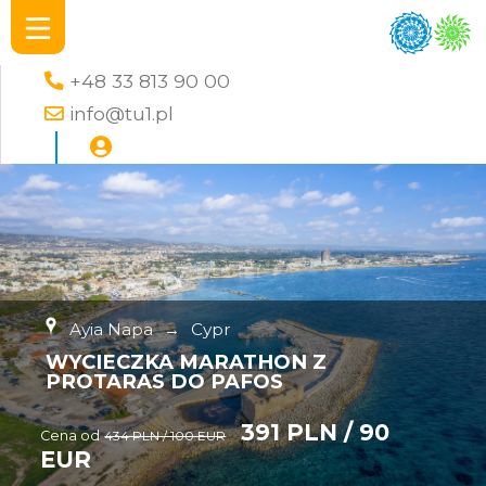
+48 33 813 90 00
info@tu1.pl
Ayia Napa
→
Cypr
WYCIECZKA MARATHON Z
PROTARAS DO PAFOS
391 PLN / 90
Cena od
434 PLN / 100 EUR
EUR