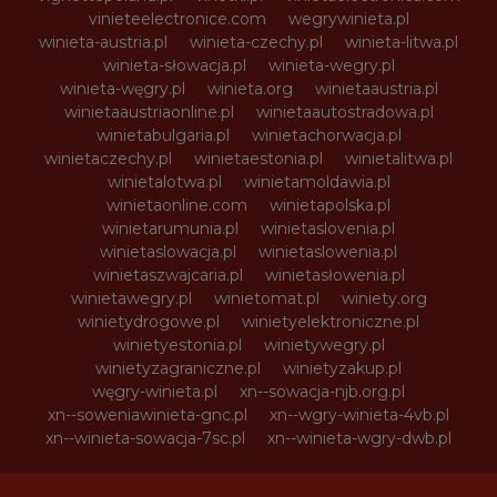
vinieteelectronice.com
wegrywinieta.pl
winieta-austria.pl
winieta-czechy.pl
winieta-litwa.pl
winieta-słowacja.pl
winieta-wegry.pl
winieta-węgry.pl
winieta.org
winietaaustria.pl
winietaaustriaonline.pl
winietaautostradowa.pl
winietabulgaria.pl
winietachorwacja.pl
winietaczechy.pl
winietaestonia.pl
winietalitwa.pl
winietalotwa.pl
winietamoldawia.pl
winietaonline.com
winietapolska.pl
winietarumunia.pl
winietaslovenia.pl
winietaslowacja.pl
winietaslowenia.pl
winietaszwajcaria.pl
winietasłowenia.pl
winietawegry.pl
winietomat.pl
winiety.org
winietydrogowe.pl
winietyelektroniczne.pl
winietyestonia.pl
winietywegry.pl
winietyzagraniczne.pl
winietyzakup.pl
węgry-winieta.pl
xn--sowacja-njb.org.pl
xn--soweniawinieta-gnc.pl
xn--wgry-winieta-4vb.pl
xn--winieta-sowacja-7sc.pl
xn--winieta-wgry-dwb.pl