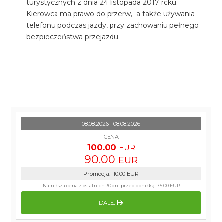
turystycznych z dnia 24 listopada 2017 roku.
Kierowca ma prawo do przerw, a także używania
telefonu podczas jazdy, przy zachowaniu pełnego
bezpieczeństwa przejazdu.
08.08.2026 - 08.08.2026
CENA
100.00
EUR
90.00
EUR
Promocja
:
-10.00
EUR
Najniższa cena z ostatnich 30 dni przed obniżką:
75.00 EUR
DALEJ