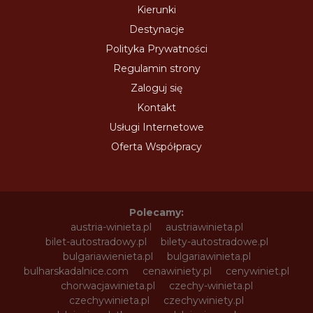
Kierunki
Destynacje
Polityka Prywatności
Regulamin strony
Zaloguj się
Kontakt
Usługi Internetowe
Oferta Współpracy
Polecamy:
austria-winieta.pl
austriawinieta.pl
bilet-autostradowy.pl
bilety-autostradowe.pl
bulgariawienieta.pl
bulgariawinieta.pl
bulharskadalnice.com
cenawiniety.pl
cenywiniet.pl
chorwacjawinieta.pl
czechy-winieta.pl
czechywinieta.pl
czechywiniety.pl