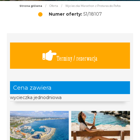
Strona główna
/
Oferta
/
Wycieczka Marathon z Protaras do Pafos
Numer oferty:
51/18107
Terminy / rezerwacja
Cena zawiera
wycieczka jednodniowa