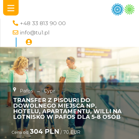
+48 33 813 90 00
info@tu1.pl
Pafos
→
Cypr
TRANSFER Z PISOURI DO
DOWOLNEGO MIEJSCA NP.
HOTELU, APARTAMENTU, WILLI NA
LOTNISKO W PAFOS DLA 5-8 OSÓB
304 PLN
/ 70 EUR
Cena od