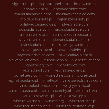
livignotunel.pl
livignotunnel.com
lotvawinieta.pl
lotwawinieta.pl
lotysskadalnice.com
madarskadalnice.com
moldavskadalnice.com
moldawiawinieta.pl
najtanszewiniety.pl
oplatyautostradowe.pl
pl-vignette.com
polskadalnice.com
rakouskadalnice.com
rumuniawinieta.pl
rumunskadalnice.com
sloveniawinieta.pl
slovenskadalnice.com
slovinskadalnice.com
slowacja-winieta.pl
slowacjawinieta.pl
sloweniawinieta.pl
svycarskadalnice.com
szwajcariawinieta.pl
słoweniawinieta.pl
tunellivigno.pl
vignette-at.com
vignette-bg.com
vignette-cz.com
vignette-pl.com
vignette-poland.pl
vignette-ro.com
vignette-si.com
vignette.pl
vignettepoland.pl
vinetki.pl
vinietaelectronica.com
vinieteelectronice.com
wegrywinieta.pl
winieta-austria.pl
winieta-czechy.pl
winieta-litwa.pl
winieta-słowacja.pl
winieta-wegry.pl
winieta-węgry.pl
winieta.org
winietaaustria.pl
winietaaustriaonline.pl
winietaautostradowa.pl