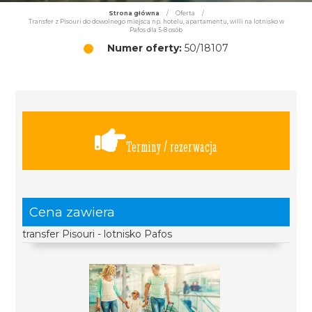
Strona główna
/
Oferta
/
Transfer z Pisouri do dowolnego miejsca np. hotelu, apartamentu, willi na lotnisko w
Pafos dla 5-8 osób
Numer oferty:
50/18107
Terminy / rezerwacja
Cena zawiera
transfer Pisouri - lotnisko Pafos