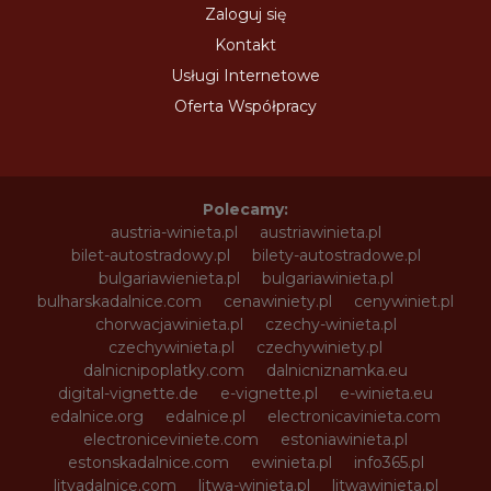
Zaloguj się
Kontakt
Usługi Internetowe
Oferta Współpracy
Polecamy:
austria-winieta.pl
austriawinieta.pl
bilet-autostradowy.pl
bilety-autostradowe.pl
bulgariawienieta.pl
bulgariawinieta.pl
bulharskadalnice.com
cenawiniety.pl
cenywiniet.pl
chorwacjawinieta.pl
czechy-winieta.pl
czechywinieta.pl
czechywiniety.pl
dalnicnipoplatky.com
dalnicniznamka.eu
digital-vignette.de
e-vignette.pl
e-winieta.eu
edalnice.org
edalnice.pl
electronicavinieta.com
electroniceviniete.com
estoniawinieta.pl
estonskadalnice.com
ewinieta.pl
info365.pl
litvadalnice.com
litwa-winieta.pl
litwawinieta.pl