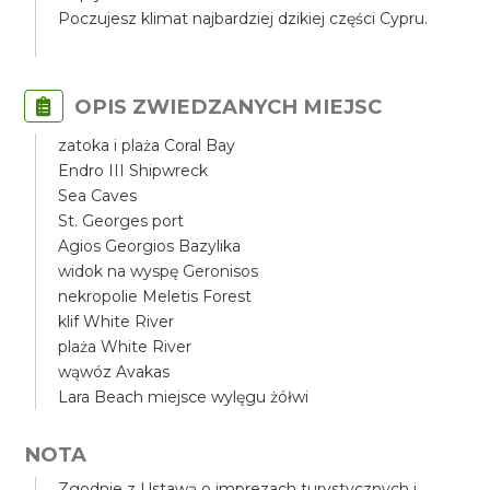
Poczujesz klimat najbardziej dzikiej części Cypru.
OPIS ZWIEDZANYCH MIEJSC
zatoka i plaża Coral Bay
Endro III Shipwreck
Sea Caves
St. Georges port
Agios Georgios Bazylika
widok na wyspę Geronisos
nekropolie Meletis Forest
klif White River
plaża White River
wąwóz Avakas
Lara Beach miejsce wylęgu żółwi
NOTA
Zgodnie z Ustawą o imprezach turystycznych i