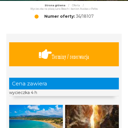
Strona główna
/
Oferta
/
Wycieczka na plażę Lara Beach i kanion Avakas z Pafos
Numer oferty:
36/18107
Terminy / rezerwacja
Cena zawiera
wycieczka 4 h