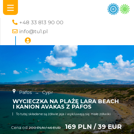
+48 33 813 90 00
info@tu1.pl
Pafos
→
Cypr
WYCIECZKA NA PLAŻĘ LARA BEACH
I KANION AVAKAS Z PAFOS
To tutaj składane są żółwie jaja i wykluwają się małe żółwiki
169 PLN / 39 EUR
Cena od
200 PLN / 46 EUR