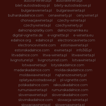
austria-winieta.pl
austriawinieta.pl
bilet-autostradowy.pl
bilety-autostradowe.pl
bulgariawienieta.pl
bulgariawinieta.pl
bulharskadalnice.com
cenawiniety.pl
cenywiniet.pl
chorwacjawinieta.pl
czechy-winieta.pl
czechywinieta.pl
czechywiniety.pl
dalnicnipoplatky.com
dalnicniznamka.eu
digital-vignette.de
e-vignette.pl
e-winieta.eu
edalnice.org
edalnice.pl
electronicavinieta.com
electroniceviniete.com
estoniawinieta.pl
estonskadalnice.com
ewinieta.pl
info365.pl
litvadalnice.com
litwa-winieta.pl
litwawinieta.pl
livignotunel.pl
livignotunnel.com
lotvawinieta.pl
lotwawinieta.pl
lotysskadalnice.com
madarskadalnice.com
moldavskadalnice.com
moldawiawinieta.pl
najtanszewiniety.pl
oplatyautostradowe.pl
pl-vignette.com
polskadalnice.com
rakouskadalnice.com
rumuniawinieta.pl
rumunskadalnice.com
sloveniawinieta.pl
slovenskadalnice.com
slovinskadalnice.com
slowacja-winieta.pl
slowacjawinieta.pl
sloweniawinieta.pl