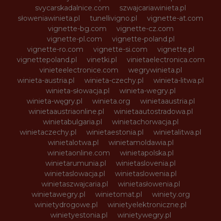
svycarskadalnice.com
szwajcariawinieta.pl
słoweniawinieta.pl
tunellivigno.pl
vignette-at.com
vignette-bg.com
vignette-cz.com
vignette-pl.com
vignette-poland.pl
vignette-ro.com
vignette-si.com
vignette.pl
vignettepoland.pl
vinetki.pl
vinietaelectronica.com
vinieteelectronice.com
wegrywinieta.pl
winieta-austria.pl
winieta-czechy.pl
winieta-litwa.pl
winieta-słowacja.pl
winieta-wegry.pl
winieta-węgry.pl
winieta.org
winietaaustria.pl
winietaaustriaonline.pl
winietaautostradowa.pl
winietabulgaria.pl
winietachorwacja.pl
winietaczechy.pl
winietaestonia.pl
winietalitwa.pl
winietalotwa.pl
winietamoldawia.pl
winietaonline.com
winietapolska.pl
winietarumunia.pl
winietaslovenia.pl
winietaslowacja.pl
winietaslowenia.pl
winietaszwajcaria.pl
winietasłowenia.pl
winietawegry.pl
winietomat.pl
winiety.org
winietydrogowe.pl
winietyelektroniczne.pl
winietyestonia.pl
winietywegry.pl