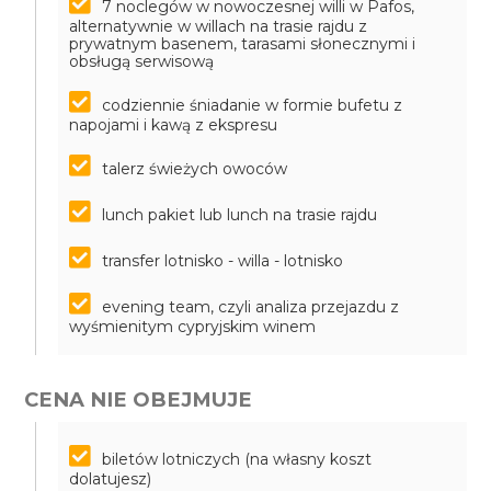
7 noclegów w nowoczesnej willi w Pafos,
alternatywnie w willach na trasie rajdu z
prywatnym basenem, tarasami słonecznymi i
obsługą serwisową
codziennie śniadanie w formie bufetu z
napojami i kawą z ekspresu
talerz świeżych owoców
lunch pakiet lub lunch na trasie rajdu
transfer lotnisko - willa - lotnisko
evening team, czyli analiza przejazdu z
wyśmienitym cypryjskim winem
CENA NIE OBEJMUJE
biletów lotniczych (na własny koszt
dolatujesz)