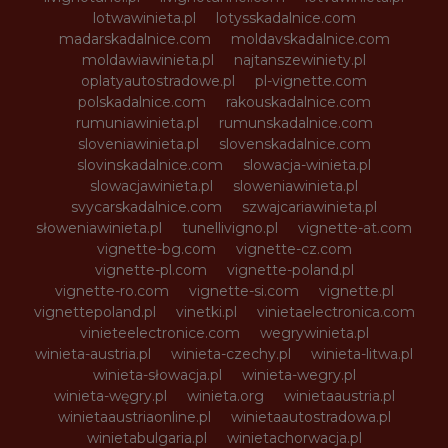
lotwawinieta.pl
lotysskadalnice.com
madarskadalnice.com
moldavskadalnice.com
moldawiawinieta.pl
najtanszewiniety.pl
oplatyautostradowe.pl
pl-vignette.com
polskadalnice.com
rakouskadalnice.com
rumuniawinieta.pl
rumunskadalnice.com
sloveniawinieta.pl
slovenskadalnice.com
slovinskadalnice.com
slowacja-winieta.pl
slowacjawinieta.pl
sloweniawinieta.pl
svycarskadalnice.com
szwajcariawinieta.pl
słoweniawinieta.pl
tunellivigno.pl
vignette-at.com
vignette-bg.com
vignette-cz.com
vignette-pl.com
vignette-poland.pl
vignette-ro.com
vignette-si.com
vignette.pl
vignettepoland.pl
vinetki.pl
vinietaelectronica.com
vinieteelectronice.com
wegrywinieta.pl
winieta-austria.pl
winieta-czechy.pl
winieta-litwa.pl
winieta-słowacja.pl
winieta-wegry.pl
winieta-węgry.pl
winieta.org
winietaaustria.pl
winietaaustriaonline.pl
winietaautostradowa.pl
winietabulgaria.pl
winietachorwacja.pl