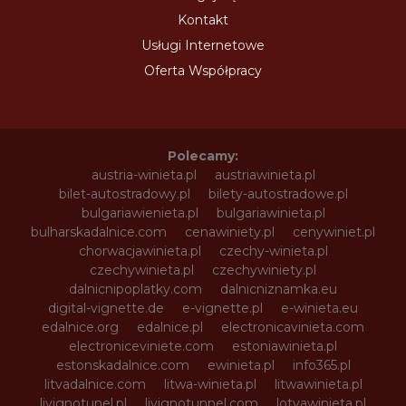
Kontakt
Usługi Internetowe
Oferta Współpracy
Polecamy:
austria-winieta.pl
austriawinieta.pl
bilet-autostradowy.pl
bilety-autostradowe.pl
bulgariawienieta.pl
bulgariawinieta.pl
bulharskadalnice.com
cenawiniety.pl
cenywiniet.pl
chorwacjawinieta.pl
czechy-winieta.pl
czechywinieta.pl
czechywiniety.pl
dalnicnipoplatky.com
dalnicniznamka.eu
digital-vignette.de
e-vignette.pl
e-winieta.eu
edalnice.org
edalnice.pl
electronicavinieta.com
electroniceviniete.com
estoniawinieta.pl
estonskadalnice.com
ewinieta.pl
info365.pl
litvadalnice.com
litwa-winieta.pl
litwawinieta.pl
livignotunel.pl
livignotunnel.com
lotvawinieta.pl