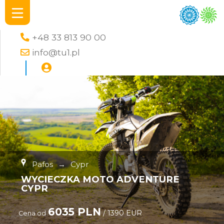
+48 33 813 90 00
info@tu1.pl
Pafos
→
Cypr
WYCIECZKA MOTO ADVENTURE
CYPR
6035 PLN
/ 1390 EUR
Cena od