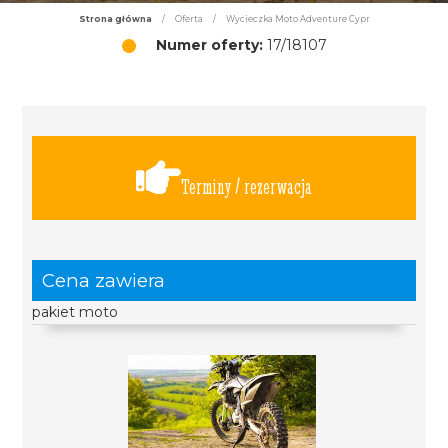
Strona główna
/
Oferta
/
Wycieczka Moto Adventure Cypr
Numer oferty:
17/18107
Terminy / rezerwacja
Cena zawiera
pakiet moto