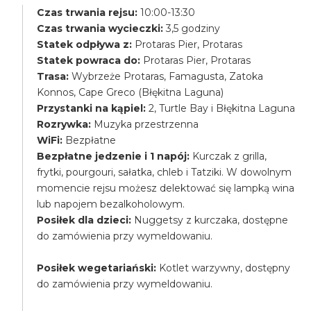
Czas trwania rejsu:
10:00-13:30
Czas trwania wycieczki:
3,5 godziny
Statek odpływa z:
Protaras Pier, Protaras
Statek powraca do:
Protaras Pier, Protaras
Trasa:
Wybrzeże Protaras, Famagusta, Zatoka
Konnos, Cape Greco (Błękitna Laguna)
Przystanki na kąpiel:
2, Turtle Bay i Błękitna Laguna
Rozrywka:
Muzyka przestrzenna
WiFi:
Bezpłatne
Bezpłatne jedzenie i 1 napój:
Kurczak z grilla,
frytki, pourgouri, sałatka, chleb i Tatziki. W dowolnym
momencie rejsu możesz delektować się lampką wina
lub napojem bezalkoholowym.
Posiłek dla dzieci:
Nuggetsy z kurczaka, dostępne
do zamówienia przy wymeldowaniu.
Posiłek wegetariański:
Kotlet warzywny, dostępny
do zamówienia przy wymeldowaniu.