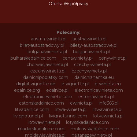
Oferta Współpracy
Polecamy:
austria-winieta.pl
austriawinieta.pl
bilet-autostradowy.pl
bilety-autostradowe.pl
bulgariawienieta.pl
bulgariawinieta.pl
bulharskadalnice.com
cenawiniety.pl
cenywiniet.pl
chorwacjawinieta.pl
czechy-winieta.pl
czechywinieta.pl
czechywiniety.pl
dalnicnipoplatky.com
dalnicniznamka.eu
digital-vignette.de
e-vignette.pl
e-winieta.eu
edalnice.org
edalnice.pl
electronicavinieta.com
electroniceviniete.com
estoniawinieta.pl
estonskadalnice.com
ewinieta.pl
info365.pl
litvadalnice.com
litwa-winieta.pl
litwawinieta.pl
livignotunel.pl
livignotunnel.com
lotvawinieta.pl
lotwawinieta.pl
lotysskadalnice.com
madarskadalnice.com
moldavskadalnice.com
moldawiawinieta.pl
najtanszewiniety.pl