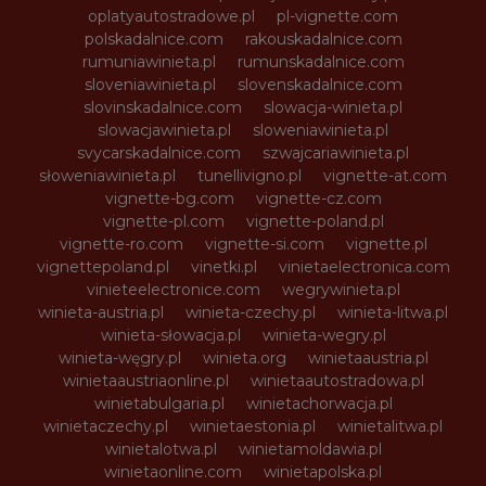
oplatyautostradowe.pl
pl-vignette.com
polskadalnice.com
rakouskadalnice.com
rumuniawinieta.pl
rumunskadalnice.com
sloveniawinieta.pl
slovenskadalnice.com
slovinskadalnice.com
slowacja-winieta.pl
slowacjawinieta.pl
sloweniawinieta.pl
svycarskadalnice.com
szwajcariawinieta.pl
słoweniawinieta.pl
tunellivigno.pl
vignette-at.com
vignette-bg.com
vignette-cz.com
vignette-pl.com
vignette-poland.pl
vignette-ro.com
vignette-si.com
vignette.pl
vignettepoland.pl
vinetki.pl
vinietaelectronica.com
vinieteelectronice.com
wegrywinieta.pl
winieta-austria.pl
winieta-czechy.pl
winieta-litwa.pl
winieta-słowacja.pl
winieta-wegry.pl
winieta-węgry.pl
winieta.org
winietaaustria.pl
winietaaustriaonline.pl
winietaautostradowa.pl
winietabulgaria.pl
winietachorwacja.pl
winietaczechy.pl
winietaestonia.pl
winietalitwa.pl
winietalotwa.pl
winietamoldawia.pl
winietaonline.com
winietapolska.pl