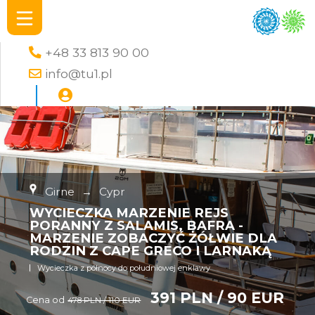
+48 33 813 90 00
info@tu1.pl
Girne
→
Cypr
WYCIECZKA MARZENIE REJS
PORANNY Z SALAMIS, BAFRA -
MARZENIE ZOBACZYĆ ŻÓŁWIE DLA
RODZIN Z CAPE GRECO I LARNAKĄ
Wycieczka z północy do południowej enklawy
391 PLN / 90 EUR
Cena od
478 PLN / 110 EUR