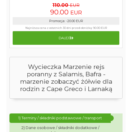
110.00
EUR
90.00
EUR
Promocja
:
-20.00
EUR
Najniższa cena z ostatnich 30 dni przed obniżką:
90.00 EUR
DALEJ
Wycieczka Marzenie rejs
poranny z Salamis, Bafra -
marzenie zobaczyć żółwie dla
rodzin z Cape Greco i Larnaką
1) Terminy / składniki podstawowe / transport
2) Dane osobowe / składniki dodatkowe /