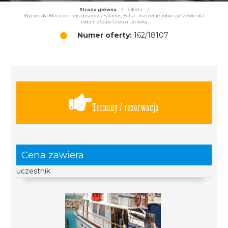
Strona główna
/
Oferta
/
Wycieczka Marzenie rejs poranny z Salamis, Bafra - marzenie zobaczyć żółwie dla
rodzin z Cape Greco i Larnaką
Numer oferty:
162/18107
Terminy / rezerwacja
Cena zawiera
uczestnik