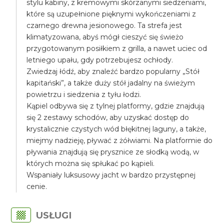
stylu kabiny, z kremowymi skórzanymi siedzeniami,
które są uzupełnione pięknymi wykończeniami z
czarnego drewna jesionowego. Ta strefa jest
klimatyzowana, abyś mógł cieszyć się świeżo
przygotowanym posiłkiem z grilla, a nawet uciec od
letniego upału, gdy potrzebujesz ochłody.
Zwiedzaj łódź, aby znaleźć bardzo popularny „Stół
kapitański”, a także duży stół jadalny na świeżym
powietrzu i siedzenia z tyłu łodzi.
Kąpiel odbywa się z tylnej platformy, gdzie znajdują
się 2 zestawy schodów, aby uzyskać dostęp do
krystalicznie czystych wód błękitnej laguny, a także,
miejmy nadzieję, pływać z żółwiami. Na platformie do
pływania znajdują się prysznice ze słodką wodą, w
których można się spłukać po kąpieli.
Wspaniały luksusowy jacht w bardzo przystępnej
cenie.
USŁUGI