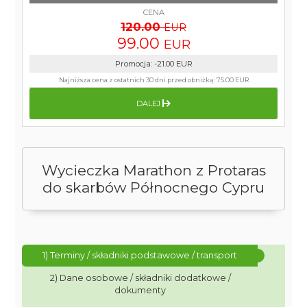
CENA
120.00
EUR
99.00
EUR
Promocja
:
-21.00
EUR
Najniższa cena z ostatnich 30 dni przed obniżką:
75.00 EUR
DALEJ
Wycieczka Marathon z Protaras
do skarbów Północnego Cypru
1) Terminy / składniki podstawowe / transport
2) Dane osobowe / składniki dodatkowe /
dokumenty