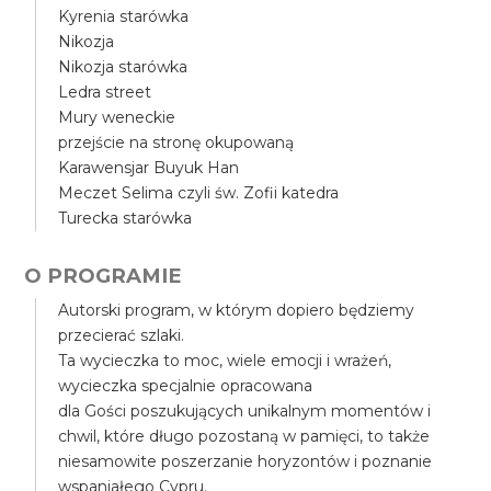
Kyrenia starówka
Nikozja
Nikozja starówka
Ledra street
Mury weneckie
przejście na stronę okupowaną
Karawensjar Buyuk Han
Meczet Selima czyli św. Zofii katedra
Turecka starówka
O PROGRAMIE
Autorski program, w którym dopiero będziemy
przecierać szlaki.
Ta wycieczka to moc, wiele emocji i wrażeń,
wycieczka specjalnie opracowana
dla Gości poszukujących unikalnym momentów i
chwil, które długo pozostaną w pamięci, to także
niesamowite poszerzanie horyzontów i poznanie
wspaniałego Cypru.