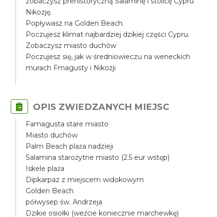
zobaczysz prehistoryczną Salaminę i stolicę Cypru
Nikozję.
Popływasz na Golden Beach.
Poczujesz klimat najbardziej dzikiej części Cypru.
Zobaczysz miasto duchów
Poczujesz się, jak w średniowieczu na weneckich
murach Fmagusty i Nikozji
OPIS ZWIEDZANYCH MIEJSC
Famagusta stare miasto
Miasto duchów
Palm Beach plaża nadzieji
Salamina starożytne miasto (2.5 eur wstęp)
Iskele plaża
Dipkarpaz z miejscem widokowym
Golden Beach
półwysep św. Andrzeja
Dzikie osiołki (weźcie koniecznie marchewkę)