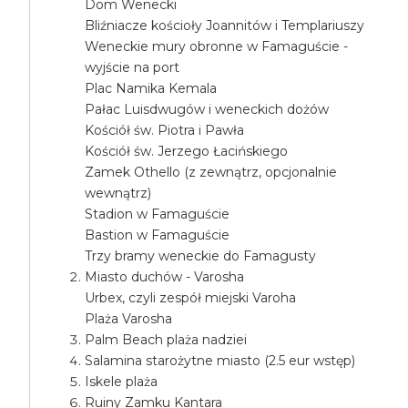
Dom Wenecki
Bliźniacze kościoły Joannitów i Templariuszy
Weneckie mury obronne w Famaguście -
wyjście na port
Plac Namika Kemala
Pałac Luisdwugów i weneckich dożów
Kościół św. Piotra i Pawła
Kościół św. Jerzego Łacińskiego
Zamek Othello (z zewnątrz, opcjonalnie
wewnątrz)
Stadion w Famaguście
Bastion w Famaguście
Trzy bramy weneckie do Famagusty
Miasto duchów - Varosha
Urbex, czyli zespół miejski Varoha
Plaża Varosha
Palm Beach plaża nadziei
Salamina starożytne miasto (2.5 eur wstęp)
Iskele plaża
Ruiny Zamku Kantara