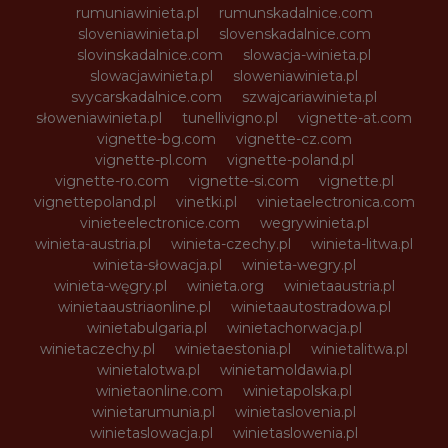
rumuniawinieta.pl
rumunskadalnice.com
sloveniawinieta.pl
slovenskadalnice.com
slovinskadalnice.com
slowacja-winieta.pl
slowacjawinieta.pl
sloweniawinieta.pl
svycarskadalnice.com
szwajcariawinieta.pl
słoweniawinieta.pl
tunellivigno.pl
vignette-at.com
vignette-bg.com
vignette-cz.com
vignette-pl.com
vignette-poland.pl
vignette-ro.com
vignette-si.com
vignette.pl
vignettepoland.pl
vinetki.pl
vinietaelectronica.com
vinieteelectronice.com
wegrywinieta.pl
winieta-austria.pl
winieta-czechy.pl
winieta-litwa.pl
winieta-słowacja.pl
winieta-wegry.pl
winieta-węgry.pl
winieta.org
winietaaustria.pl
winietaaustriaonline.pl
winietaautostradowa.pl
winietabulgaria.pl
winietachorwacja.pl
winietaczechy.pl
winietaestonia.pl
winietalitwa.pl
winietalotwa.pl
winietamoldawia.pl
winietaonline.com
winietapolska.pl
winietarumunia.pl
winietaslovenia.pl
winietaslowacja.pl
winietaslowenia.pl