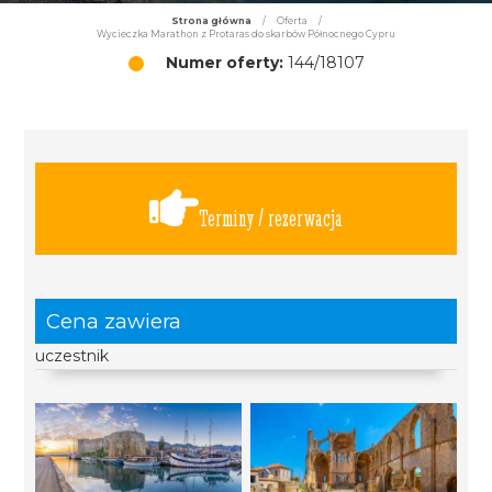
Strona główna
/
Oferta
/
Wycieczka Marathon z Protaras do skarbów Północnego Cypru
Numer oferty:
144/18107
Terminy / rezerwacja
Cena zawiera
uczestnik