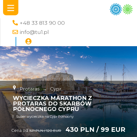
+48 33 813 90 00
info@tu1.pl
Protaras
→
Cypr
WYCIECZKA MARATHON Z
PROTARAS DO SKARBÓW
PÓŁNOCNEGO CYPRU
Super wycieczka na Cypr Północny
430 PLN / 99 EUR
Cena od
521 PLN / 120 EUR