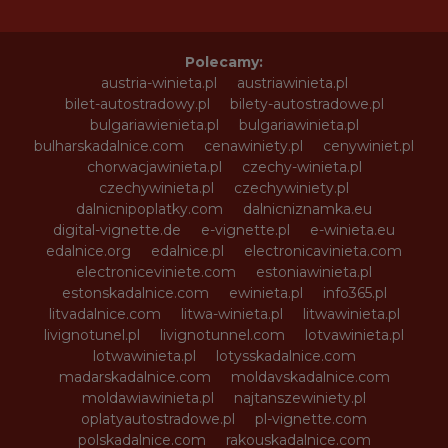
Polecamy:
austria-winieta.pl
austriawinieta.pl
bilet-autostradowy.pl
bilety-autostradowe.pl
bulgariawienieta.pl
bulgariawinieta.pl
bulharskadalnice.com
cenawiniety.pl
cenywiniet.pl
chorwacjawinieta.pl
czechy-winieta.pl
czechywinieta.pl
czechywiniety.pl
dalnicnipoplatky.com
dalnicniznamka.eu
digital-vignette.de
e-vignette.pl
e-winieta.eu
edalnice.org
edalnice.pl
electronicavinieta.com
electroniceviniete.com
estoniawinieta.pl
estonskadalnice.com
ewinieta.pl
info365.pl
litvadalnice.com
litwa-winieta.pl
litwawinieta.pl
livignotunel.pl
livignotunnel.com
lotvawinieta.pl
lotwawinieta.pl
lotysskadalnice.com
madarskadalnice.com
moldavskadalnice.com
moldawiawinieta.pl
najtanszewiniety.pl
oplatyautostradowe.pl
pl-vignette.com
polskadalnice.com
rakouskadalnice.com