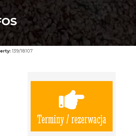
FOS
erty:
139/18107
Terminy / rezerwacja