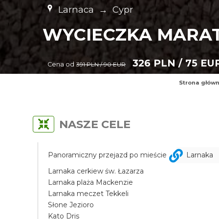
Larnaca
→
Cypr
WYCIECZKA MARAT
326 PLN / 75 EU
Cena od
391 PLN / 90 EUR
Strona głów
NASZE CELE
Panoramiczny przejazd po mieście
Larnaka
Larnaka cerkiew św. Łazarza
Larnaka plaża Mackenzie
Larnaka meczet Tekkeli
Słone Jezioro
Kato Dris