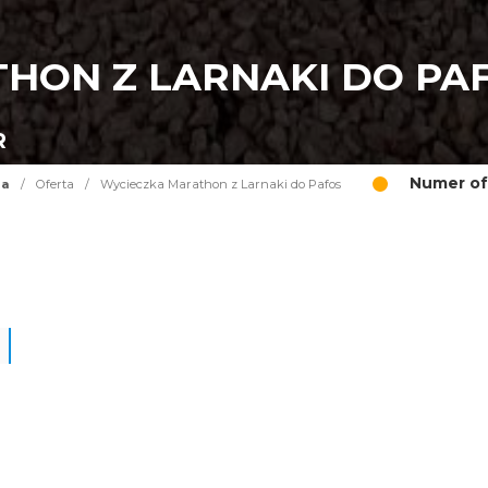
HON Z LARNAKI DO PA
R
Numer of
na
/
Oferta
/
Wycieczka Marathon z Larnaki do Pafos