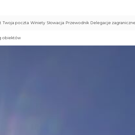
t
Twoja poczta
Winiety
Słowacja
Przewodnik
Delegacje zagraniczn
g obiektów