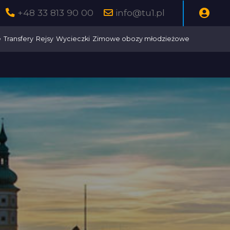
+48 33 813 90 00
info@tu1.pl
e
Transfery
Rejsy
Wycieczki
Zimowe obozy młodzieżowe