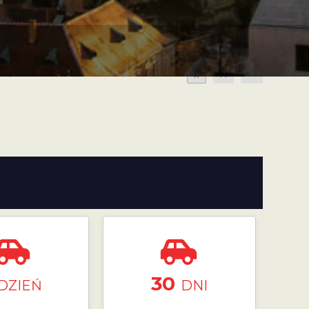
A
A
A
30
DZIEŃ
DNI