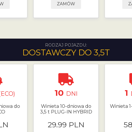
ÓW
ZAMÓW
Z
RODZAJ POJAZDU:
DOSTAWCZY DO 3,5T
10
1
(ECO)
DNI
niowa do
Winieta 10-dniowa do
Winieta 1
ECO
3,5 t PLUG-IN HYBRID
LN
29.99 PLN
5