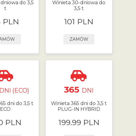
-dniowa do 3,5
Winieta 30-dniowa do
t
3,5 t
8 PLN
101 PLN
AMÓW
ZAMÓW
365
DNI (ECO)
DNI
65 dni do 3,5 t
Winieta 365 dni do 3,5 t
ECO
PLUG-IN HYBRID
0 PLN
199.99 PLN