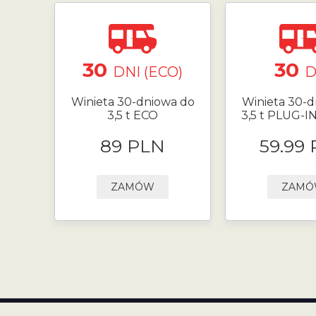
30
30
DNI (ECO)
D
Winieta 30-dniowa do
Winieta 30-d
3,5 t ECO
3,5 t PLUG-I
89 PLN
59.99
ZAMÓW
ZAM