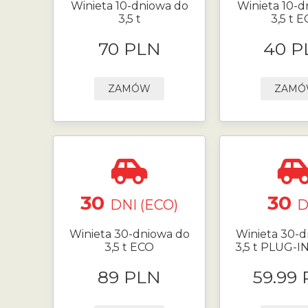
Winieta 10-dniowa do
Winieta 10-d
3,5 t
3,5 t 
70 PLN
40 P
ZAMÓW
ZAM
30
30
DNI (ECO)
D
Winieta 30-dniowa do
Winieta 30-d
3,5 t ECO
3,5 t PLUG-I
89 PLN
59.99