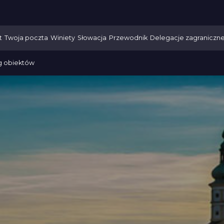
t
Twoja poczta
Winiety
Słowacja
Przewodnik
Delegacje zagraniczn
g obiektów