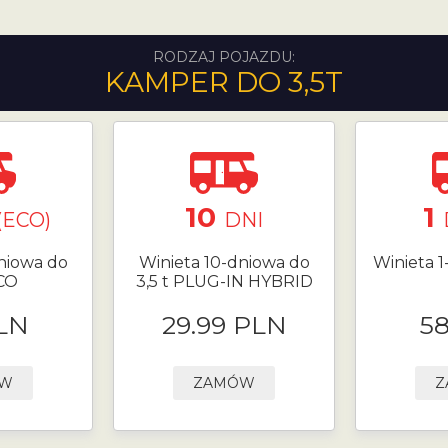
RODZAJ POJAZDU:
KAMPER DO 3,5T
10
1
(ECO)
DNI
niowa do
Winieta 10-dniowa do
Winieta 1
ECO
3,5 t PLUG-IN HYBRID
LN
29.99 PLN
5
ÓW
ZAMÓW
Z