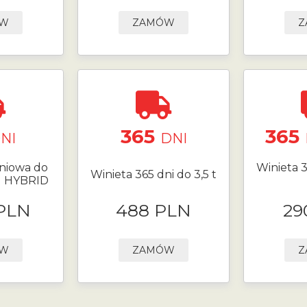
ÓW
ZAMÓW
Z
365
365
NI
DNI
niowa do
Winieta 3
Winieta 365 dni do 3,5 t
N HYBRID
 PLN
488 PLN
29
ÓW
ZAMÓW
Z