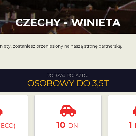
CZECHY - WINIETA
niety, zostaniesz przeniesiony na naszą stronę partnerską.
RODZAJ POJAZDU:
OSOBOWY DO 3,5T
10
1
(ECO)
DNI